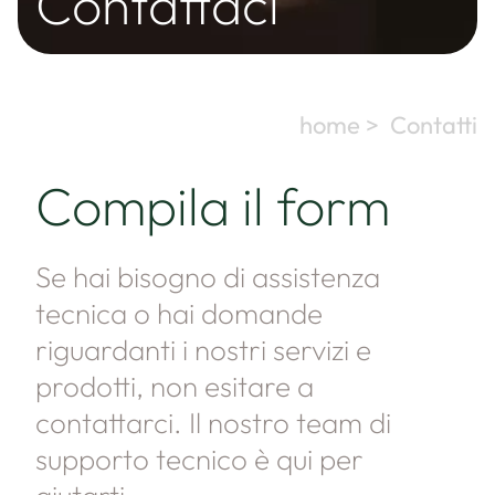
Contattaci
home >
Contatti
Compila il form
Se hai bisogno di assistenza
tecnica o hai domande
riguardanti i nostri servizi e
prodotti, non esitare a
contattarci. Il nostro team di
supporto tecnico è qui per