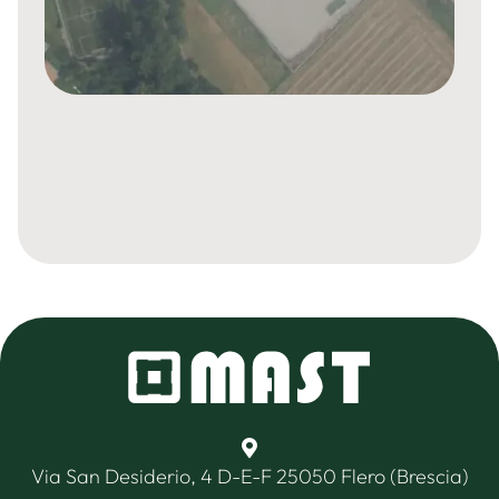
Via San Desiderio, 4 D-E-F 25050 Flero (Brescia)