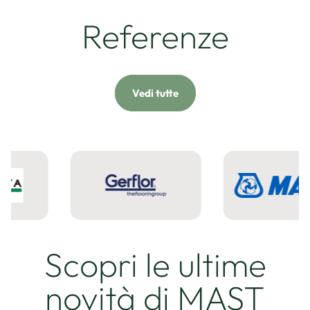
Nuovo giardino da sogno
per una villa sul lago
Referenze
PREDORE
Vedi tutte
Continua
Scopri le ultime
Continua
novità di MAST