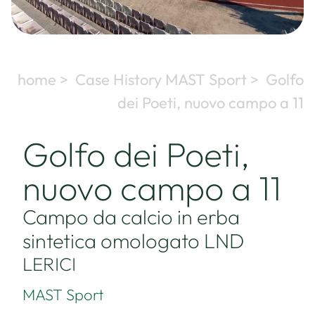
home >
Case History MAST Sport >
Golfo
dei Poeti, nuovo campo a 11
Golfo dei Poeti,
nuovo campo a 11
Campo da calcio in erba
sintetica omologato LND
LERICI
MAST Sport