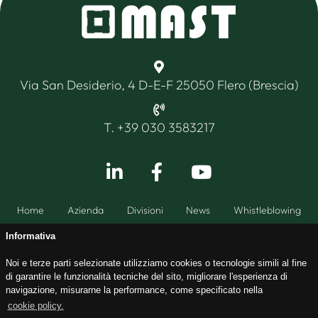
Via San Desiderio, 4 D-E-F 25050 Flero (Brescia)
T. +39 030 3583217
Home
Azienda
Divisioni
News
Whistleblowing
Informativa
Noi e terze parti selezionate utilizziamo cookies o tecnologie simili al fine
di garantire le funzionalità tecniche del sito, migliorare l'esperienza di
CF - PI 03255350179CCIAA BS349147 / ISCR. TRIB. BS53453 /
navigazione, misurarne la performance, come specificato nella
Cap. Soc. I.v. € 99.000,00
cookie policy.