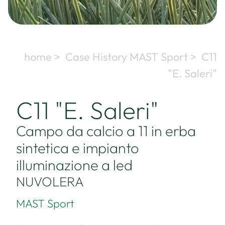
home >
Case History MAST Sport >
C11
"E. Saleri"
C11 "E. Saleri"
Campo da calcio a 11 in erba
sintetica e impianto
illuminazione a led
NUVOLERA
MAST Sport