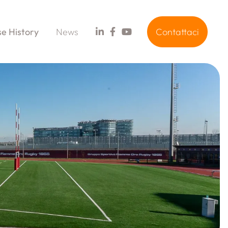
e History
News
Contattaci