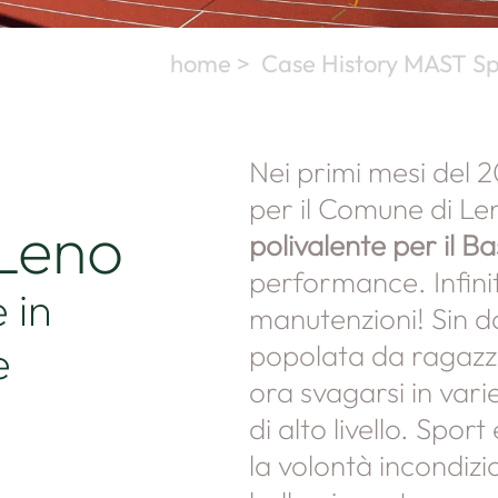
home >
Case History MAST Sp
Nei primi mesi del 
per il Comune di Le
Leno
polivalente per il Ba
performance. Infiniti
 in
manutenzioni! Sin da
e
popolata da ragazzi
ora svagarsi in varie
di alto livello. Spor
la volontà incondiz