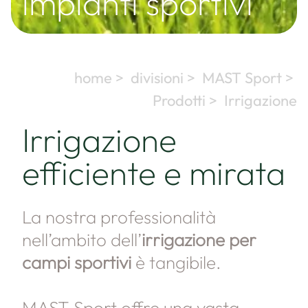
impianti sportivi
home >
divisioni >
MAST Sport >
Prodotti >
Irrigazione
Irrigazione
efficiente e mirata
La nostra professionalità
nell’ambito dell’
irrigazione per
campi sportivi
è tangibile.
MAST Sport offre una vasta