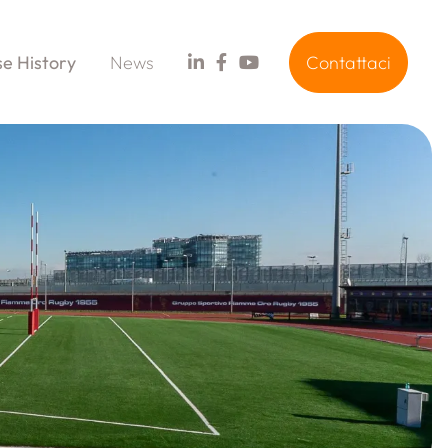
e History
News
Contattaci