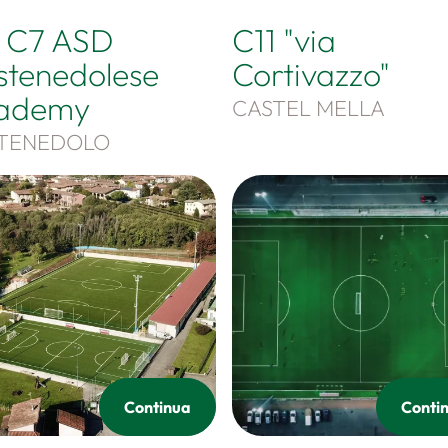
1 C7 ASD
C11 "via
stenedolese
Cortivazzo"
ademy
CASTEL MELLA
TENEDOLO
Continua
Conti