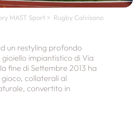
ory MAST Sport >
Rugby Calvisano
d un restyling profondo
 gioiello impiantistico di Via
la fine di Settembre 2013 ha
gioco, collaterali al
aturale, convertito in