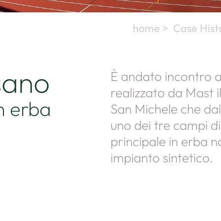
home >
Case Hist
sano
È andato incontro a
realizzato da Mast il
n erba
San Michele che dal
uno dei tre campi di 
principale in erba n
impianto sintetico.