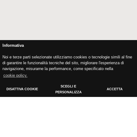
Informativa
Noi e terze parti selezionate utilizziamo cookies o tecnologie simili al fine
di garantire le funzionalità tecniche del sito, migliorare l'esperienza di
navigazione, misurarne la performance, come specificato nella
cookie policy.
SCEGLI E
DISATTIVA COOKIE
ACCETTA
PERSONALIZZA
Cookie Policy
Tecnici
Cookie tecnici indispensabili per il funzionamento del sito
Analytics
Cookie installati da Google Analytics. Usati per calcolare dati di
visitatori, sessioni, campagne e tenere traccia dell'uso del sito