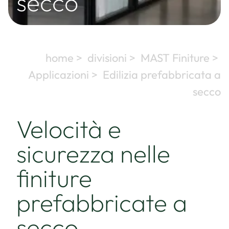
secco
home >
divisioni >
MAST Finiture >
Applicazioni >
Edilizia prefabbricata a
secco
Velocità e
sicurezza nelle
finiture
prefabbricate a
secco