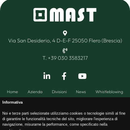
Via San Desiderio, 4 D-E-F 25050 Flero (Brescia)
T. +39 030 3583217
Home
Azienda
Divisioni
News
Whistleblowing
Informativa
Noi e terze parti selezionate utilizziamo cookies o tecnologie simili al fine
di garantire le funzionalità tecniche del sito, migliorare l'esperienza di
CF - PI 03255350179CCIAA BS349147 / ISCR. TRIB. BS53453 /
navigazione, misurarne la performance, come specificato nella
Cap. Soc. I.v. € 99.000,00