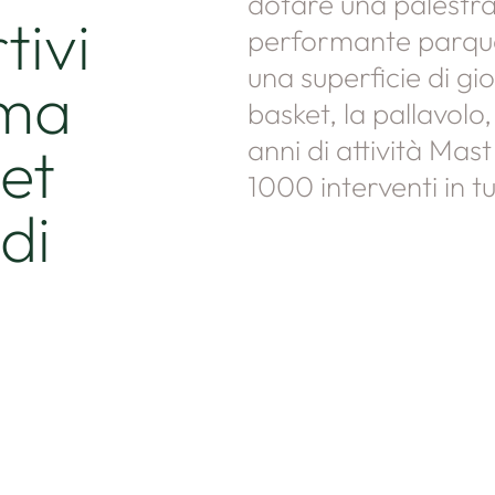
dotare una palestra 
tivi
performante parqu
una superficie di gi
 ma
basket, la pallavolo, 
anni di attività Mas
et
1000 interventi in tut
di