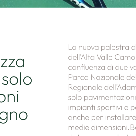
La nuova palestra di
zza
dell’Alta Valle Camo
confluenza di due val
 solo
Parco Nazionale del
Regionale dell’Adam
oni
solo pavimentazioni
impianti sportivi e 
egno
anche per installar
medie dimensioni.B