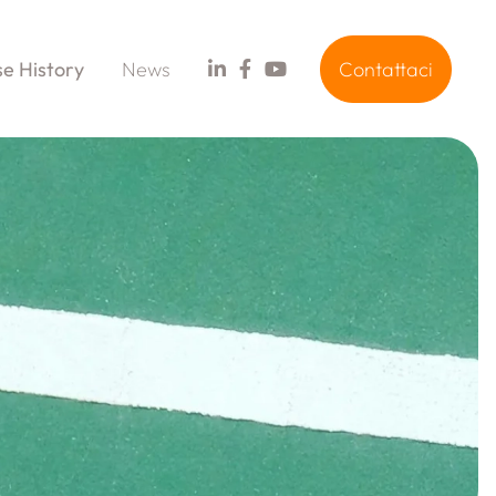
e History
News
Contattaci