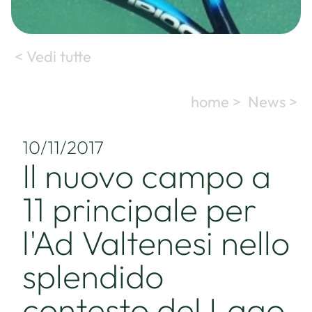
< Vedi tutte
home >
News >
10/11/2017
Il nuovo campo a
11 principale per
l'Ad Valtenesi nello
splendido
contesto del Lago