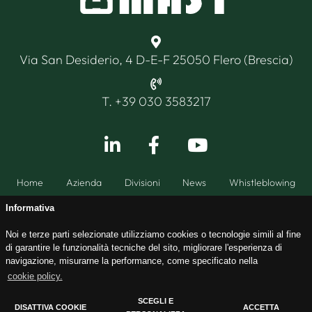
Via San Desiderio, 4 D-E-F 25050 Flero (Brescia)
T. +39 030 3583217
Home
Azienda
Divisioni
News
Whistleblowing
Informativa
Noi e terze parti selezionate utilizziamo cookies o tecnologie simili al fine
di garantire le funzionalità tecniche del sito, migliorare l'esperienza di
CF - PI 03255350179CCIAA BS349147 / ISCR. TRIB. BS53453 /
navigazione, misurarne la performance, come specificato nella
Cap. Soc. I.v. € 99.000,00
cookie policy.
Privacy policy
Cookie policy
SCEGLI E
DISATTIVA COOKIE
ACCETTA