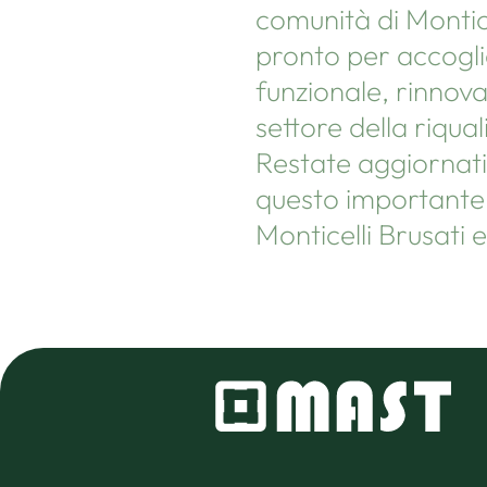
comunità di Montice
pronto per accoglie
funzionale, rinnov
settore della riqual
Restate aggiornati 
questo importante p
Monticelli Brusati e