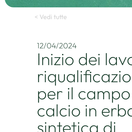
< Vedi tutte
12/04/2024
Inizio dei lav
riqualificazi
per il campo
calcio in erb
sintetica di