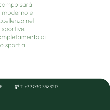
il campo sarà
te moderno e
ccellenza nel
e sportive.
l completamento di
lo sport a
-F
T. +39 030 3583217