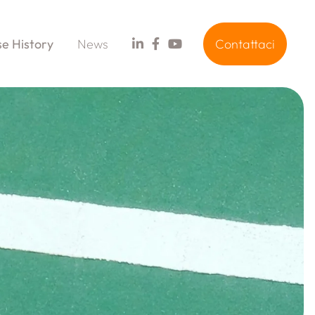
e History
News
Contattaci