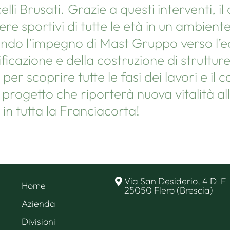
lli Brusati. Grazie a questi interventi, 
re sportivi di tutte le età in un ambien
ando l’impegno di Mast Gruppo verso l’e
ificazione e della costruzione di struttur
per scoprire tutte le fasi dei lavori e i
rogetto che riporterà nuova vitalità al
 in tutta la Franciacorta!
Via San Desiderio, 4 D-E
Home
25050 Flero (Brescia)
Azienda
Divisioni