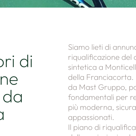
Siamo lieti di annunc
ori di
riqualificazione del
sintetica a Monticell
one
della Franciacorta.
da Mast Gruppo, por
 da
fondamentali per re
più moderna, sicura 
a
appassionati.
Il piano di riqualifi