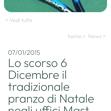
< Vedi tutte
home >
News >
07/01/2015
Lo scorso 6
Dicembre il
tradizionale
pranzo di Natale
negli uffici Mast