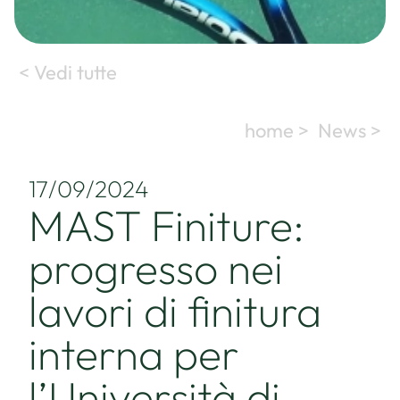
< Vedi tutte
home >
News >
17/09/2024
MAST Finiture:
progresso nei
lavori di finitura
interna per
l’Università di