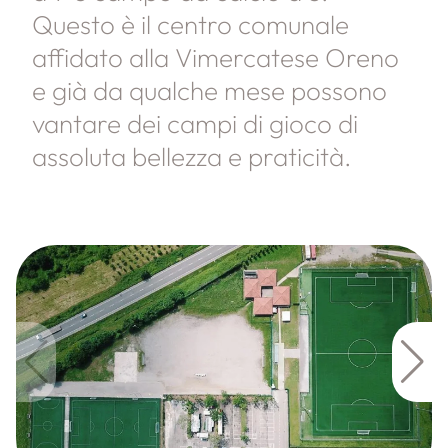
Questo è il centro comunale
affidato alla Vimercatese Oreno
e già da qualche mese possono
vantare dei campi di gioco di
assoluta bellezza e praticità.